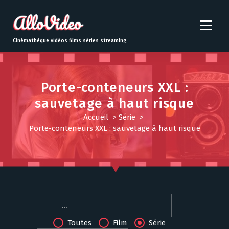
S
k
i
p
Cinémathèque vidéos films séries streaming
t
o
c
o
Porte-conteneurs XXL :
n
sauvetage à haut risque
t
Accueil
>
Série
>
e
Porte-conteneurs XXL : sauvetage à haut risque
n
t
Toutes
Film
Série