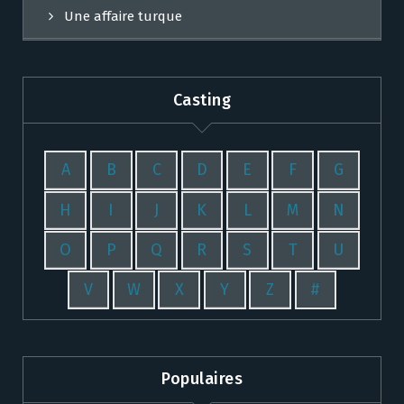
Une affaire turque
Casting
A
B
C
D
E
F
G
H
I
J
K
L
M
N
O
P
Q
R
S
T
U
V
W
X
Y
Z
#
Populaires