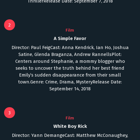
ThrillerRelease Date: September 7, 2018
2
Film
A Simple Favor
Director: Paul FeigCast: Anna Kendrick, Ian Ho, Joshua
Satine, Glenda Braganza, Andrew RannellsPlot:
Centers around Stephanie, a mommy blogger who
seeks to uncover the truth behind her best friend
Emily’s sudden disappearance from their small
town.Genre: Crime, Drama, MysteryRelease Date:
September 14, 2018
3
Film
White Boy Rick
Director: Yann DemangeCast: Matthew McConaughey,