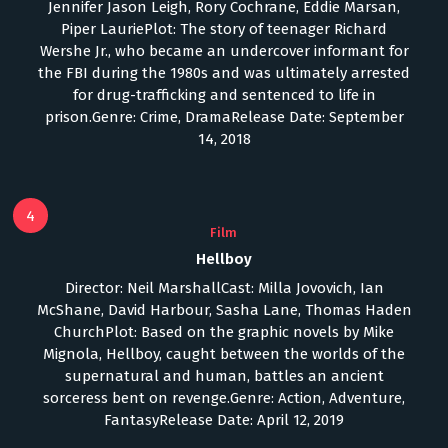
Jennifer Jason Leigh, Rory Cochrane, Eddie Marsan,
Piper LauriePlot: The story of teenager Richard
Wershe Jr., who became an undercover informant for
the FBI during the 1980s and was ultimately arrested
for drug-trafficking and sentenced to life in
prison.Genre: Crime, DramaRelease Date: September
14, 2018
4
Film
Hellboy
Director: Neil MarshallCast: Milla Jovovich, Ian
McShane, David Harbour, Sasha Lane, Thomas Haden
ChurchPlot: Based on the graphic novels by Mike
Mignola, Hellboy, caught between the worlds of the
supernatural and human, battles an ancient
sorceress bent on revenge.Genre: Action, Adventure,
FantasyRelease Date: April 12, 2019