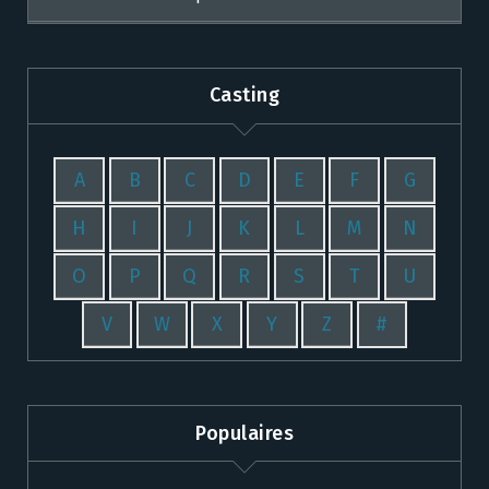
Casting
A
B
C
D
E
F
G
H
I
J
K
L
M
N
O
P
Q
R
S
T
U
V
W
X
Y
Z
#
Populaires