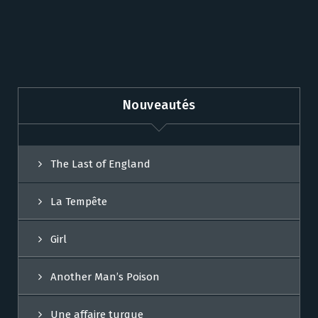
Nouveautés
The Last of England
La Tempête
Girl
Another Man’s Poison
Une affaire turque