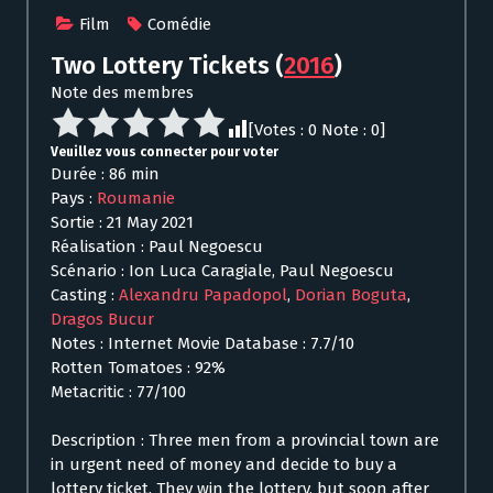
Film
Comédie
Two Lottery Tickets
(
2016
)
Note des membres
[Votes :
0
Note :
0
]
Veuillez vous connecter pour voter
Durée : 86 min
Pays :
Roumanie
Sortie : 21 May 2021
Réalisation : Paul Negoescu
Scénario : Ion Luca Caragiale, Paul Negoescu
Casting :
Alexandru Papadopol
,
Dorian Boguta
,
Dragos Bucur
Notes : Internet Movie Database : 7.7/10
Rotten Tomatoes : 92%
Metacritic : 77/100
Description : Three men from a provincial town are
in urgent need of money and decide to buy a
lottery ticket. They win the lottery, but soon after