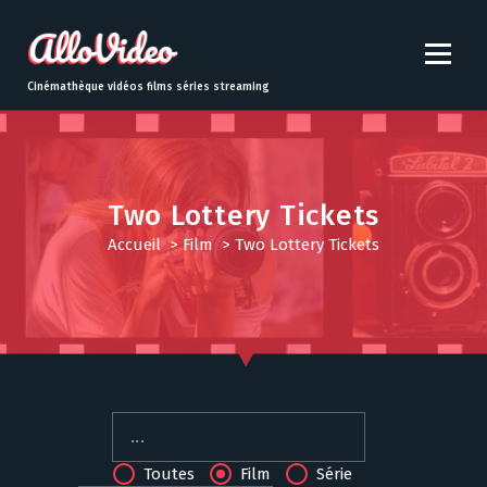
S
k
i
p
Cinémathèque vidéos films séries streaming
t
o
c
o
n
Two Lottery Tickets
t
Accueil
>
Film
>
Two Lottery Tickets
e
n
t
Toutes
Film
Série