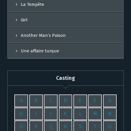
La Tempête
Girl
Another Man’s Poison
Une affaire turque
Casting
A
B
C
D
E
F
G
H
I
J
K
L
M
N
O
P
Q
R
S
T
U