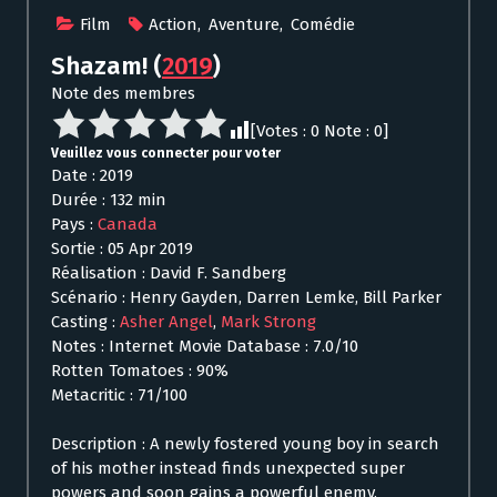
Film
Action
,
Aventure
,
Comédie
Shazam!
(
2019
)
Note des membres
[Votes :
0
Note :
0
]
Veuillez vous connecter pour voter
Date : 2019
Durée : 132 min
Pays :
Canada
Sortie : 05 Apr 2019
Réalisation : David F. Sandberg
Scénario : Henry Gayden, Darren Lemke, Bill Parker
Casting :
Asher Angel
,
Mark Strong
Notes : Internet Movie Database : 7.0/10
Rotten Tomatoes : 90%
Metacritic : 71/100
Description : A newly fostered young boy in search
of his mother instead finds unexpected super
powers and soon gains a powerful enemy.