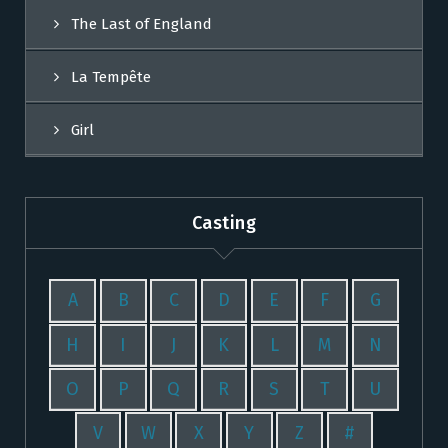
The Last of England
La Tempête
Girl
Casting
A
B
C
D
E
F
G
H
I
J
K
L
M
N
O
P
Q
R
S
T
U
V
W
X
Y
Z
#