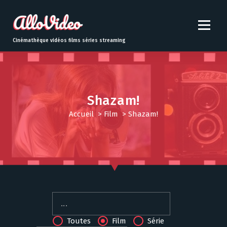
S
k
i
p
Cinémathèque vidéos films séries streaming
t
o
c
o
n
Shazam!
t
Accueil
>
Film
>
Shazam!
e
n
t
Toutes
Film
Série