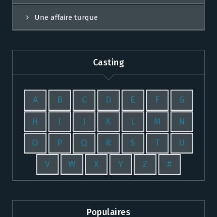
Une affaire turque
Casting
A
B
C
D
E
F
G
H
I
J
K
L
M
N
O
P
Q
R
S
T
U
V
W
X
Y
Z
#
Populaires