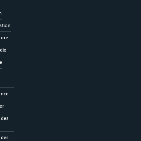
n
ation
ture
die
e
ance
er
s des
s des