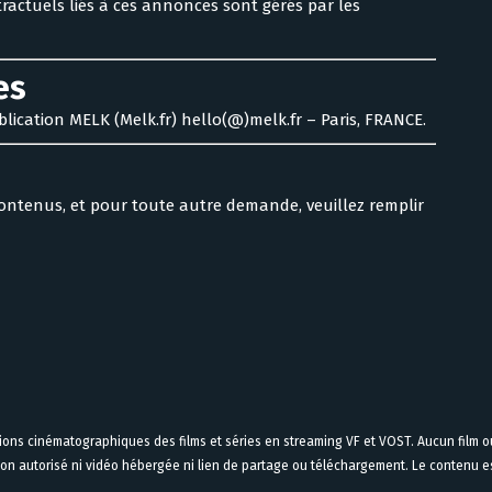
tractuels liés à ces annonces sont gérés par les
es
blication MELK (Melk.fr) hello(@)melk.fr – Paris, FRANCE.
contenus, et pour toute autre demande, veuillez remplir
tions cinématographiques des films et séries en streaming VF et VOST. Aucun film ou
on autorisé ni vidéo hébergée ni lien de partage ou téléchargement. Le contenu est