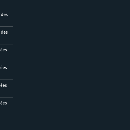
s des
s des
nées
nées
nées
nées