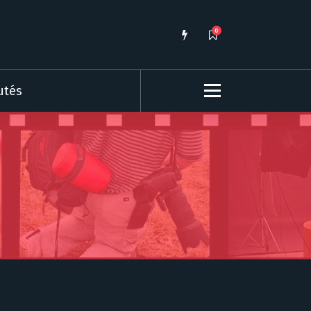
0
utés