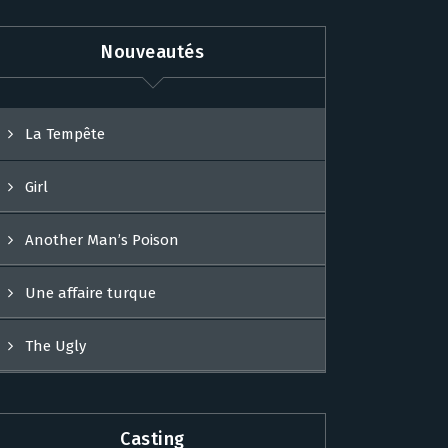
Nouveautés
La Tempête
Girl
Another Man’s Poison
Une affaire turque
The Ugly
Casting