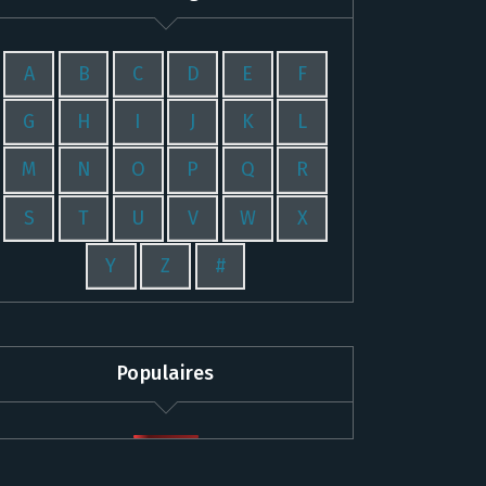
A
B
C
D
E
F
G
H
I
J
K
L
M
N
O
P
Q
R
S
T
U
V
W
X
Y
Z
#
Populaires