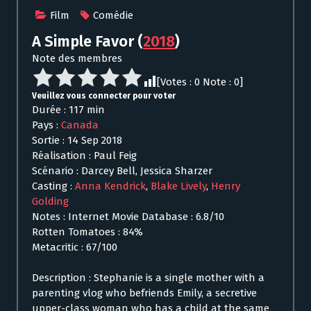
Film
Comédie
A Simple Favor
(
2018
)
Note des membres
[Votes :
0
Note :
0
]
Veuillez vous connecter pour voter
Durée : 117 min
Pays :
Canada
Sortie : 14 Sep 2018
Réalisation : Paul Feig
Scénario : Darcey Bell, Jessica Sharzer
Casting :
Anna Kendrick
,
Blake Lively
,
Henry
Golding
Notes : Internet Movie Database : 6.8/10
Rotten Tomatoes : 84%
Metacritic : 67/100
Description : Stephanie is a single mother with a
parenting vlog who befriends Emily, a secretive
upper-class woman who has a child at the same