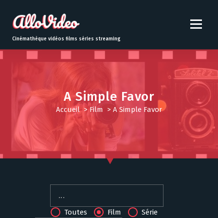
S
k
i
p
Cinémathèque vidéos films séries streaming
t
o
c
o
n
A Simple Favor
t
Accueil
>
Film
>
A Simple Favor
e
n
t
Toutes
Film
Série