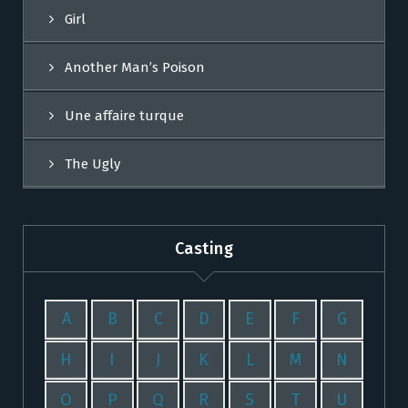
Girl
Another Man’s Poison
Une affaire turque
The Ugly
Casting
A
B
C
D
E
F
G
H
I
J
K
L
M
N
O
P
Q
R
S
T
U