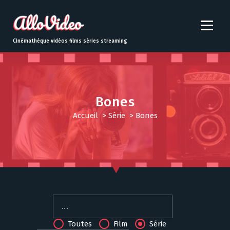
S
k
i
p
Cinémathèque vidéos films séries streaming
t
o
c
o
n
Bones
t
Accueil
>
Série
>
Bones
e
n
t
Toutes
Film
Série