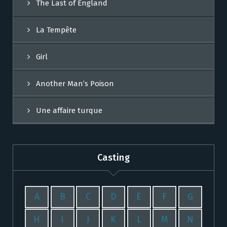
The Last of England
La Tempête
Girl
Another Man’s Poison
Une affaire turque
Casting
A
B
C
D
E
F
G
H
I
J
K
L
M
N