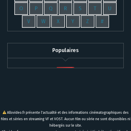
O
P
Q
R
S
T
U
V
W
X
Y
Z
#
Populaires
Allovideo.fr présente l'actualité et des informations cinématographiques des
films et séries en streaming VF et VOST. Aucun film ou série ne sont disponibles ni
hébergés sur le site.