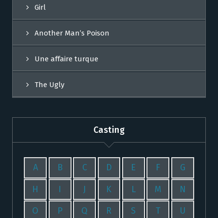
Girl
Another Man’s Poison
Une affaire turque
The Ugly
Casting
A
B
C
D
E
F
G
H
I
J
K
L
M
N
O
P
Q
R
S
T
U