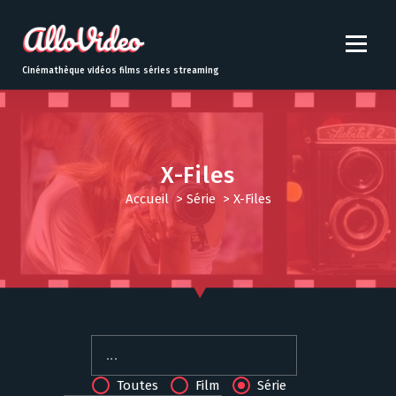
S
k
i
p
Cinémathèque vidéos films séries streaming
t
o
c
o
n
X-Files
t
Accueil
>
Série
>
X-Files
e
n
t
Toutes
Film
Série