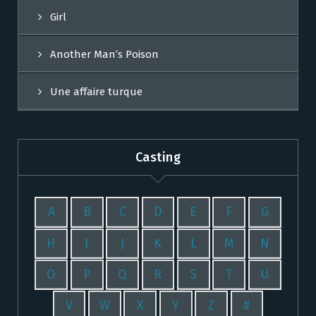
Girl
Another Man’s Poison
Une affaire turque
Casting
A
B
C
D
E
F
G
H
I
J
K
L
M
N
O
P
Q
R
S
T
U
V
W
X
Y
Z
#