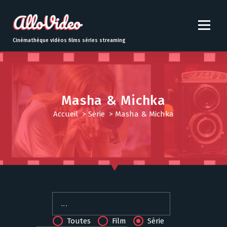
S
k
i
p
Cinémathèque vidéos films séries streaming
t
o
c
o
n
Masha & Michka
t
Accueil
>
Série
>
Masha & Michka
e
n
t
Toutes
Film
Série