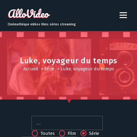
S
k
i
p
Cinémathèque vidéos films séries streaming
t
o
c
o
n
Luke, voyageur du temps
t
Accueil
>
Série
>
Luke, voyageur du temps
e
n
t
Toutes
Film
Série