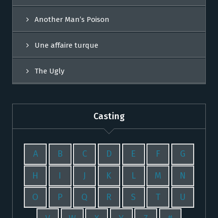
Another Man’s Poison
Une affaire turque
The Ugly
Casting
A
B
C
D
E
F
G
H
I
J
K
L
M
N
O
P
Q
R
S
T
U