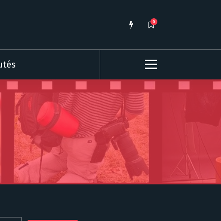
0
utés