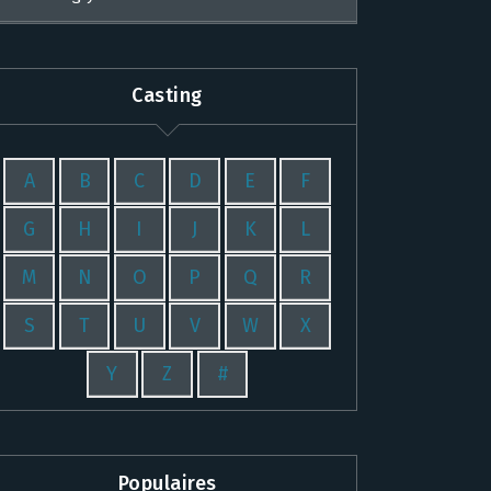
Casting
A
B
C
D
E
F
G
H
I
J
K
L
M
N
O
P
Q
R
S
T
U
V
W
X
Y
Z
#
Populaires