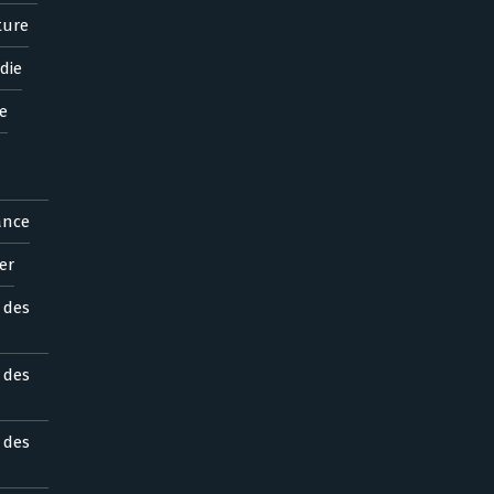
ture
die
e
ance
er
s des
s des
s des