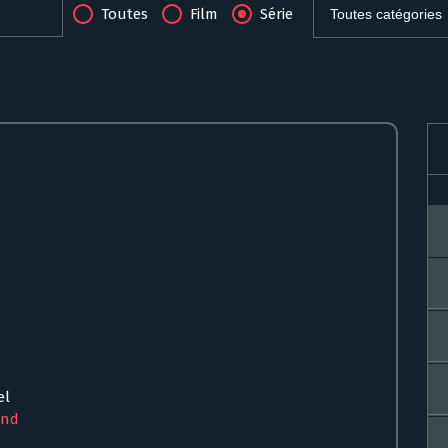
Toutes
Film
Série
el
and