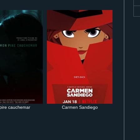
pire cauchemar
Carmen Sandiego
e film complet