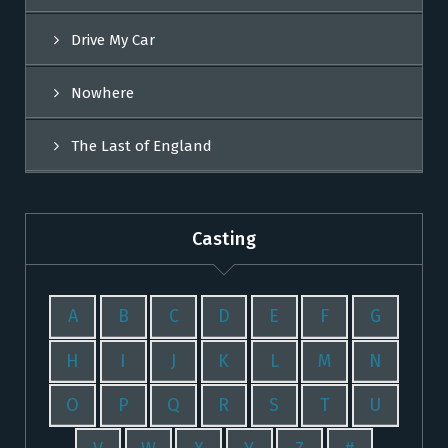
Drive My Car
Nowhere
The Last of England
Casting
A
B
C
D
E
F
G
H
I
J
K
L
M
N
O
P
Q
R
S
T
U