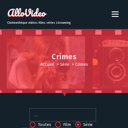
S
k
i
p
Cinémathèque vidéos films séries streaming
t
o
c
o
n
Crimes
t
Accueil
>
Série
>
Crimes
e
n
t
Toutes
Film
Série