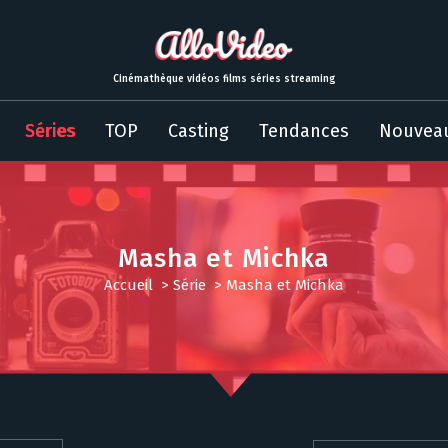
Cinémathèque vidéos films séries streaming
Séries
TOP
Casting
Tendances
Nouvea
Masha et Michka
Accueil
>
Série
>
Masha et Michka