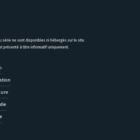
 série ne sont disponibles ni hébergés sur le site.
 présenté à titre informatif uniquement.
n
ation
ture
die
e