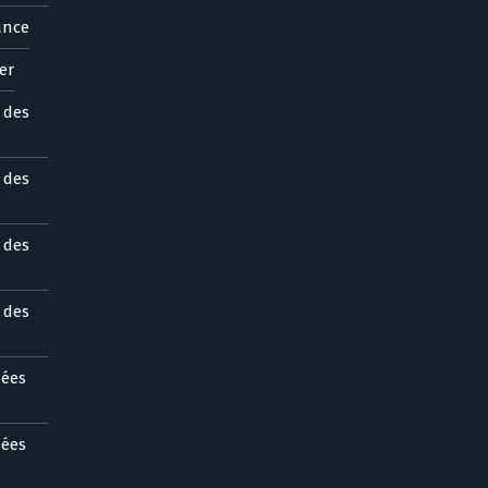
ance
er
s des
s des
s des
s des
nées
nées