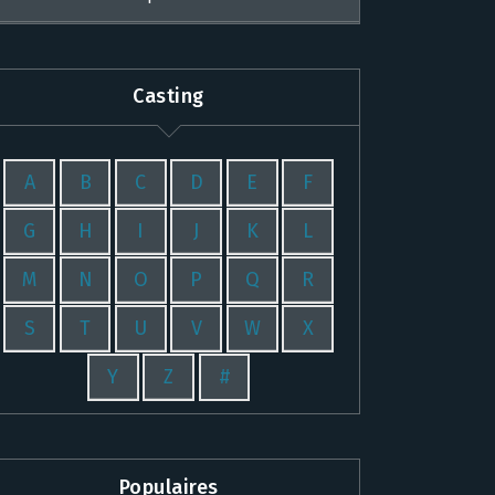
Casting
A
B
C
D
E
F
G
H
I
J
K
L
M
N
O
P
Q
R
S
T
U
V
W
X
Y
Z
#
Populaires