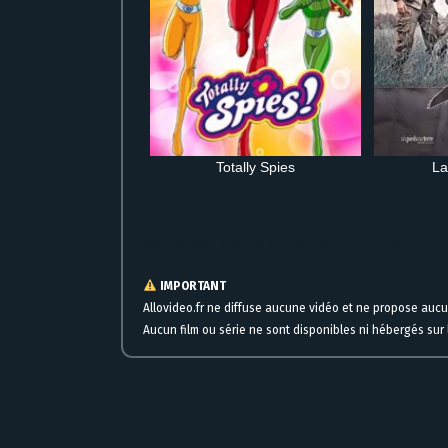
Totally Spies
La
Regarder Masha et Michka en streaming HD complet gratuit en 
IMPORTANT
Allovideo.fr ne diffuse aucune vidéo et ne propose auc
Aucun film ou série ne sont disponibles ni hébergés sur l