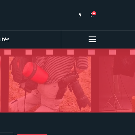
0
utés