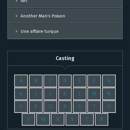
Girl
Another Man’s Poison
Une affaire turque
Casting
A
B
C
D
E
F
G
H
I
J
K
L
M
N
O
P
Q
R
S
T
U
V
W
X
Y
Z
#