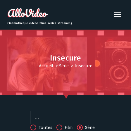
S
k
i
p
Cinémathèque vidéos films séries streaming
t
o
c
o
n
Insecure
t
Accueil
>
Série
>
Insecure
e
n
t
Toutes
Film
Série