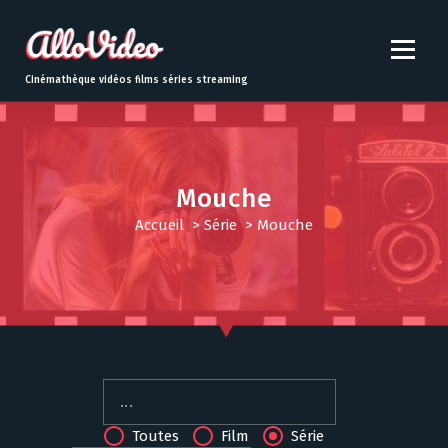
S
k
i
p
Cinémathèque vidéos films séries streaming
t
o
c
o
n
Mouche
t
Accueil
>
Série
>
Mouche
e
n
t
Toutes
Film
Série