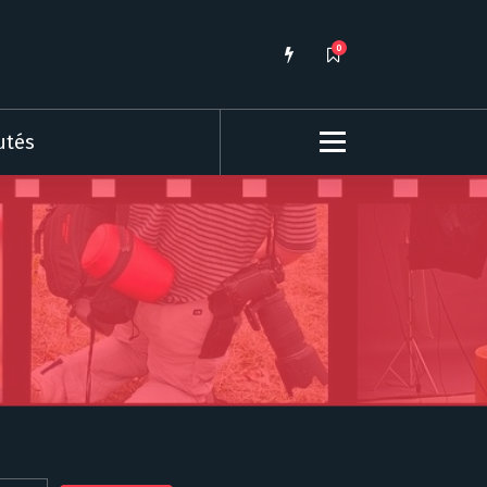
0
utés