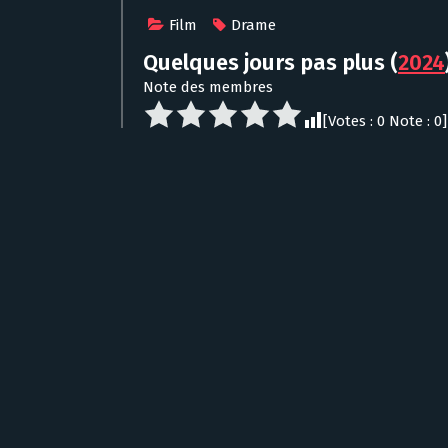
Film
Drame
Quelques jours pas plus
(
2024
Note des membres
[Votes :
0
Note :
0
]
Veuillez vous connecter pour voter
Durée : 103 min
Pays :
France
Sortie : N/A
Réalisation : Julie Navarro
Scénario : N/A
Notes :
Description : After being reassigned from mus
near Paris during an evacuation. He experie
face of the refugee cause.
Voir Quelques jours pas plus en streaming gratuit
Aucun diffuseur ne propose pour l’instant Quelques jours p
Annonce