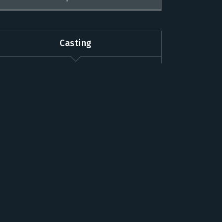
Casting
A
B
C
D
E
F
G
H
I
J
K
L
M
N
O
P
Q
R
S
T
U
V
W
X
Y
Z
#
Populaires