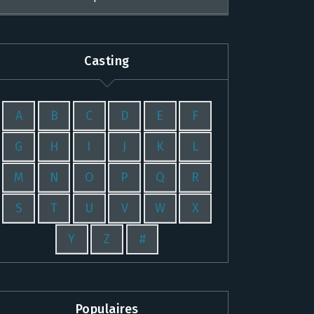
Casting
A
B
C
D
E
F
G
H
I
J
K
L
M
N
O
P
Q
R
S
T
U
V
W
X
Y
Z
#
Populaires