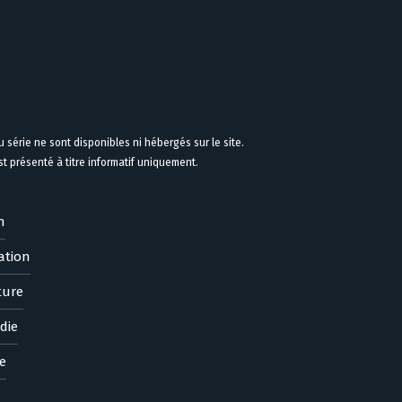
 série ne sont disponibles ni hébergés sur le site.
 présenté à titre informatif uniquement.
n
ation
ture
die
e