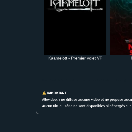
Kaamelott - Premier volet VF
Voir Pearl Harbor en streaming complet gratuitement en ligne v
IMPORTANT
Allovideo.fr ne diffuse aucune vidéo et ne propose auc
Aucun film ou série ne sont disponibles ni hébergés sur l