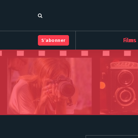
S
k
i
p
t
o
Films
S’abonner
c
o
n
t
e
n
t