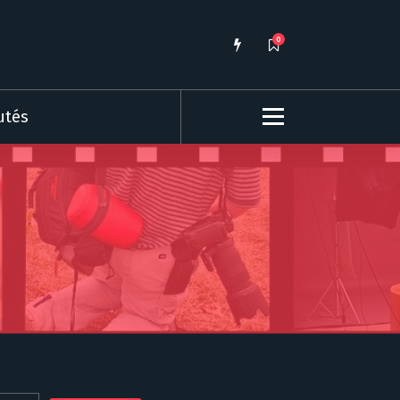
0
utés