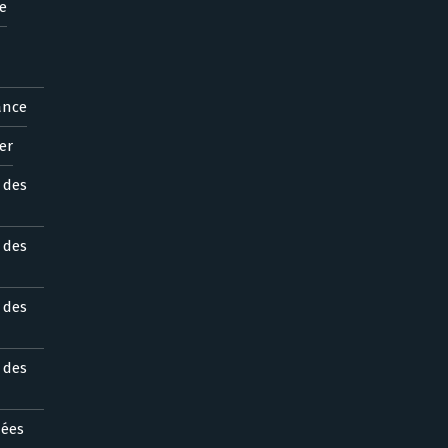
e
ance
er
s des
s des
s des
s des
nées