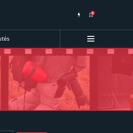
0
utés