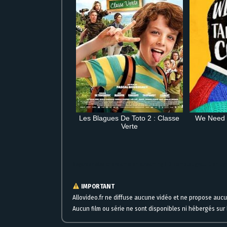
Les Blagues De Toto 2 : Classe
We Need t
Verte
Regarder Mes chers amis en streaming HD complet gratuit en l
IMPORTANT
Allovideo.fr ne diffuse aucune vidéo et ne propose auc
Aucun film ou série ne sont disponibles ni hébergés sur l