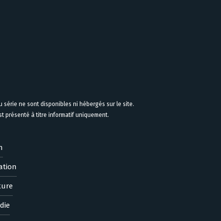
 série ne sont disponibles ni hébergés sur le site.
 présenté à titre informatif uniquement.
n
ation
ture
die