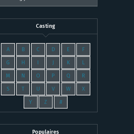
Casting
A
B
C
D
E
F
G
H
I
J
K
L
M
N
O
P
Q
R
S
T
U
V
W
X
Y
Z
#
Populaires