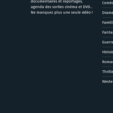
documentaires et reportages,
Coméd
agenda des sorties cinéma et DVD...
Ne manquez plus une seule vidéo !
Dram
Famill
Fanta
Guerr
Histoi
Roma
Thrill
Weste