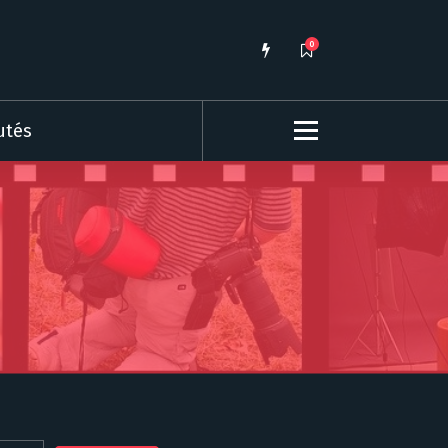
0
utés