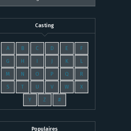
Casting
A
B
C
D
E
F
G
H
I
J
K
L
M
N
O
P
Q
R
S
T
U
V
W
X
Y
Z
#
Populaires