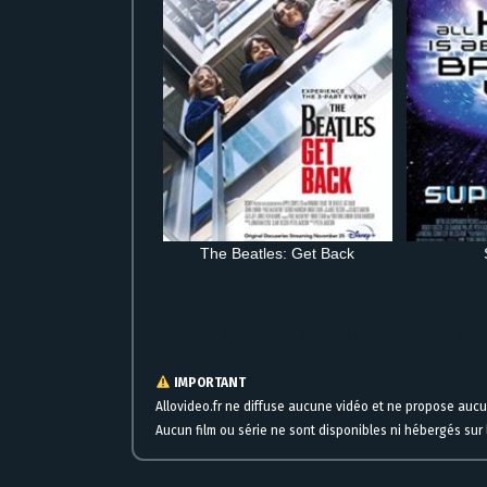
The Beatles: Get Back
Où regarder Seule la vie en streaming complet gratuit HD en lig
IMPORTANT
Allovideo.fr ne diffuse aucune vidéo et ne propose auc
Aucun film ou série ne sont disponibles ni hébergés sur l