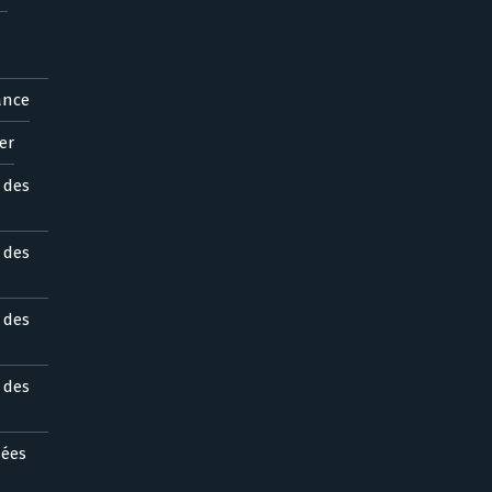
ance
er
s des
s des
s des
s des
nées