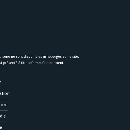
 série ne sont disponibles ni hébergés sur le site.
 présenté à titre informatif uniquement.
n
ation
ture
die
e