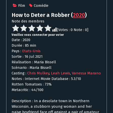
Film
Comédie
How to Deter a Robber
(
2020
)
Note des membres
[Votes :
0
Note :
0
]
Veuillez vous connecter pour voter
Date : 2020
Durée : 85 min
Pays :
Etats-Unis
Sortie : 16 Jul 2021
Réalisation : Maria Bissell
Scénario : Maria Bissell
Casting :
Chris Mulkey
,
Leah Lewis
,
Vanessa Marano
Notes : Internet Movie Database : 5.3/10
Rotten Tomatoes : 73%
Metacritic : 44/100
Description : In a desolate town in Northern
Wisconsin, a stubborn young woman and her
naïve boyfriend face off against a pair of amateur