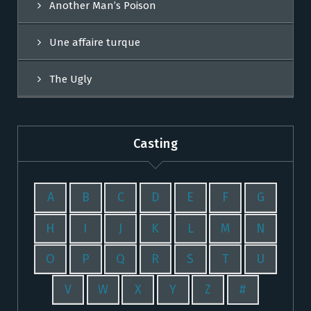
Another Man’s Poison
Une affaire turque
The Ugly
Casting
A
B
C
D
E
F
G
H
I
J
K
L
M
N
O
P
Q
R
S
T
U
V
W
X
Y
Z
#