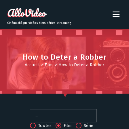
S
k
i
p
Cinémathèque vidéos films séries streaming
t
o
c
o
n
How to Deter a Robber
t
Accueil
>
Film
>
How to Deter a Robber
e
n
t
Toutes
Film
Série