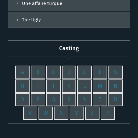
Une affaire turque
The Ugly
Casting
A
B
C
D
E
F
G
H
I
J
K
L
M
N
O
P
Q
R
S
T
U
V
W
X
Y
Z
#