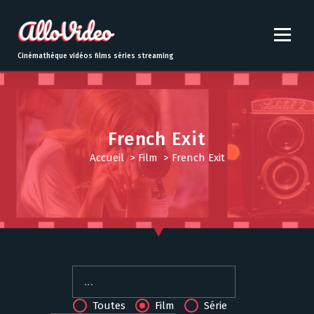
S
k
i
p
Cinémathèque vidéos films séries streaming
t
o
c
o
n
French Exit
t
Accueil
>
Film
>
French Exit
e
n
t
Toutes
Film
Série