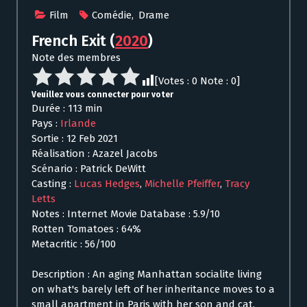
Film
Comédie
,
Drame
French Exit
(
2020
)
Note des membres
[Votes :
0
Note :
0
]
Veuillez vous connecter pour voter
Durée : 113 min
Pays :
Irlande
Sortie : 12 Feb 2021
Réalisation : Azazel Jacobs
Scénario : Patrick DeWitt
Casting :
Lucas Hedges
,
Michelle Pfeiffer
,
Tracy
Letts
Notes : Internet Movie Database : 5.9/10
Rotten Tomatoes : 64%
Metacritic : 56/100
Description : An aging Manhattan socialite living
on what's barely left of her inheritance moves to a
small apartment in Paris with her son and cat.