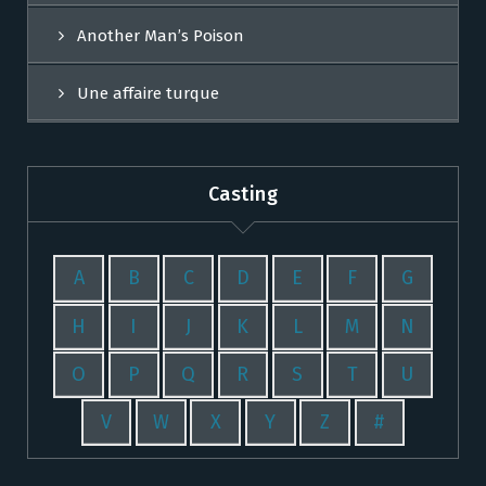
Another Man’s Poison
Une affaire turque
Casting
A
B
C
D
E
F
G
H
I
J
K
L
M
N
O
P
Q
R
S
T
U
V
W
X
Y
Z
#