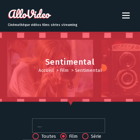
S
k
i
p
Cinémathèque vidéos films séries streaming
t
o
c
o
n
Sentimental
t
Accueil
>
Film
>
Sentimental
e
n
t
Toutes
Film
Série