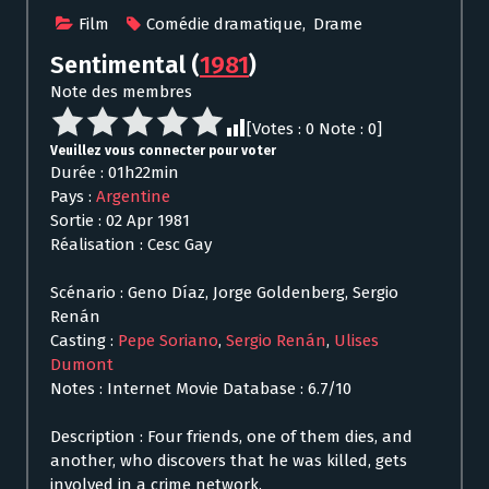
Film
Comédie dramatique
,
Drame
Sentimental
(
1981
)
Note des membres
[Votes :
0
Note :
0
]
Veuillez vous connecter pour voter
Durée : 01h22min
Pays :
Argentine
Sortie : 02 Apr 1981
Réalisation : Cesc Gay
Scénario : Geno Díaz, Jorge Goldenberg, Sergio
Renán
Casting :
Pepe Soriano
,
Sergio Renán
,
Ulises
Dumont
Notes : Internet Movie Database : 6.7/10
Description : Four friends, one of them dies, and
another, who discovers that he was killed, gets
involved in a crime network.