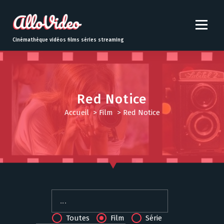
S
k
i
p
Cinémathèque vidéos films séries streaming
t
o
c
o
n
Red Notice
t
Accueil
>
Film
>
Red Notice
e
n
t
Toutes
Film
Série