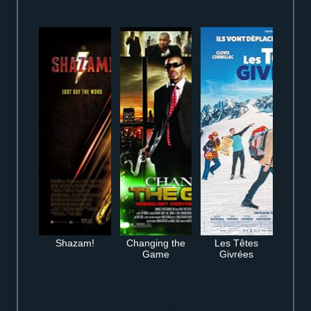
Shazam!
Changing the
Les Têtes
Game
Givrées
Streaming gratuit Red Notice en ligne à regarder maintenant en VF et