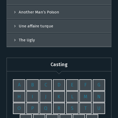
Another Man’s Poison
Une affaire turque
The Ugly
Casting
A
B
C
D
E
F
G
H
I
J
K
L
M
N
O
P
Q
R
S
T
U