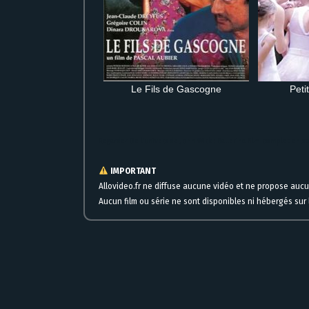
Le Fils de Gascogne
Peti
Regarder De l’univers de John Wick : Ballerina film complet en s
IMPORTANT
Allovideo.fr ne diffuse aucune vidéo et ne propose auc
Aucun film ou série ne sont disponibles ni hébergés sur l