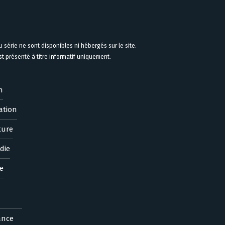
 série ne sont disponibles ni hébergés sur le site.
 présenté à titre informatif uniquement.
n
ation
ture
die
e
ance