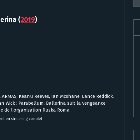
lerina
(
2019
)
DE ARMAS, Keanu Reeves, Ian Mcshane, Lance Reddick,
 Wick : Parabellum, Ballerina suit la vengeance
se de l’organisation Ruska Roma.
ment en streaming complet