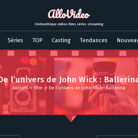
Cinémathèque vidéos films séries streaming
Séries
TOP
Casting
Tendances
Nouvea
De l’univers de John Wick : Ballerin
Accueil
>
Film
>
De l’univers de John Wick : Ballerina