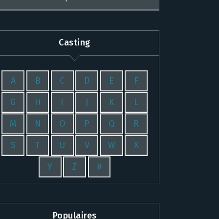
Casting
A
B
C
D
E
F
G
H
I
J
K
L
M
N
O
P
Q
R
S
T
U
V
W
X
Y
Z
#
Populaires