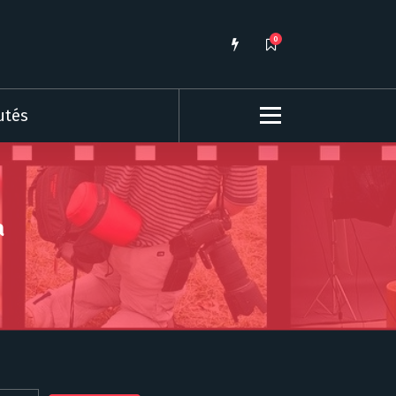
0
utés
a