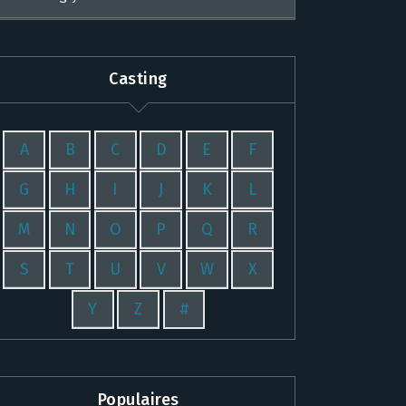
Casting
A
B
C
D
E
F
G
H
I
J
K
L
M
N
O
P
Q
R
S
T
U
V
W
X
Y
Z
#
Populaires