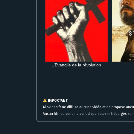
L'Evangile de la révolution
Streaming en ligne gratuit pour voir Si on chantait film comple
IMPORTANT
Allovideo.fr ne diffuse aucune vidéo et ne propose auc
Aucun film ou série ne sont disponibles ni hébergés sur l