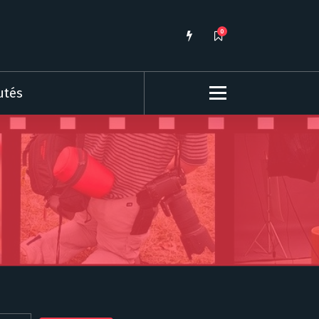
0
utés