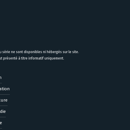
 série ne sont disponibles ni hébergés sur le site.
 présenté à titre informatif uniquement.
n
ation
ture
die
e