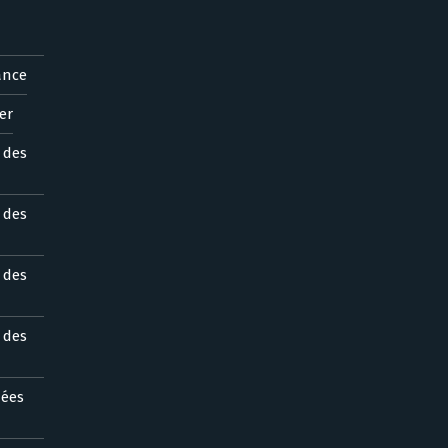
ance
er
s des
s des
s des
s des
nées