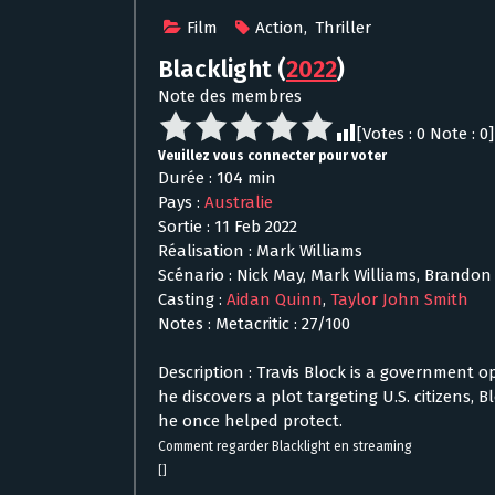
Film
Action
,
Thriller
Blacklight
(
2022
)
Note des membres
[Votes :
0
Note :
0
]
Veuillez vous connecter pour voter
Durée : 104 min
Pays :
Australie
Sortie : 11 Feb 2022
Réalisation : Mark Williams
Scénario : Nick May, Mark Williams, Brandon
Casting :
Aidan Quinn
,
Taylor John Smith
Notes : Metacritic : 27/100
Description : Travis Block is a government 
he discovers a plot targeting U.S. citizens, B
he once helped protect.
Comment regarder Blacklight en streaming
[]