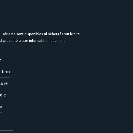
 série ne sont disponibles ni hébergés sur le site.
 présenté à titre informatif uniquement.
n
ation
ture
die
e