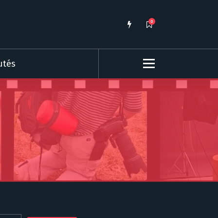
0
utés