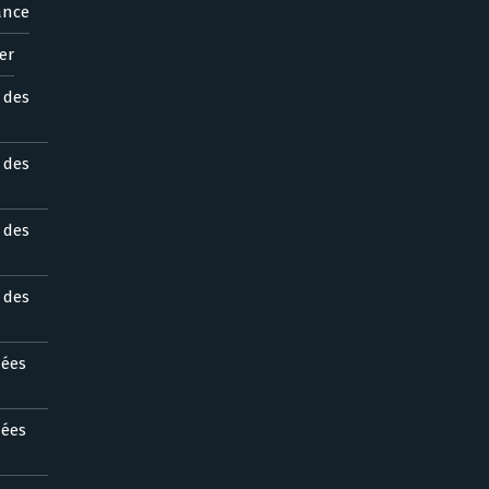
ance
er
s des
s des
s des
s des
nées
nées