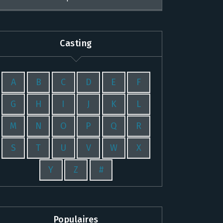
Casting
A
B
C
D
E
F
G
H
I
J
K
L
M
N
O
P
Q
R
S
T
U
V
W
X
Y
Z
#
Populaires