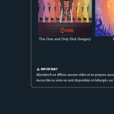
The One and Only Dick Gregory
Regarder Blacklight film complet en streaming gratuit HD en lig
IMPORTANT
Allovideo.fr ne diffuse aucune vidéo et ne propose auc
Aucun film ou série ne sont disponibles ni hébergés sur l