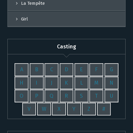
La Tempête
Girl
Casting
A
B
C
D
E
F
G
H
I
J
K
L
M
N
O
P
Q
R
S
T
U
V
W
X
Y
Z
#