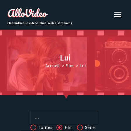
S
k
i
p
Cinémathèque vidéos films séries streaming
t
o
c
o
n
Lui
t
Accueil
>
Film
>
Lui
e
n
t
Toutes
Film
Série