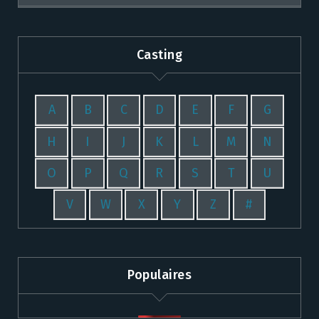
Casting
A
B
C
D
E
F
G
H
I
J
K
L
M
N
O
P
Q
R
S
T
U
V
W
X
Y
Z
#
Populaires