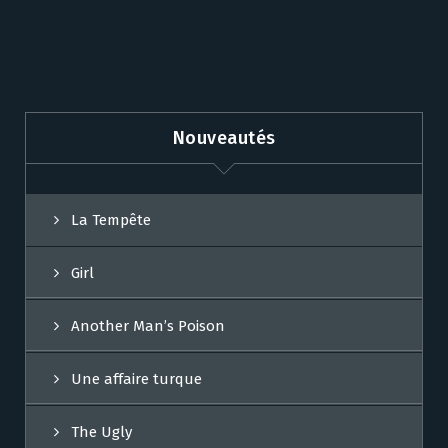
Nouveautés
La Tempête
Girl
Another Man’s Poison
Une affaire turque
The Ugly