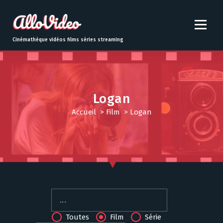
S
k
i
p
Cinémathèque vidéos films séries streaming
t
o
c
o
n
Logan
t
Accueil
>
Film
>
Logan
e
n
t
Toutes
Film
Série