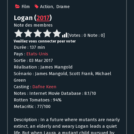
Film
Action
,
Drame
Logan
(
2017
)
Note des membres
[Votes :
0
Note :
0
]
Veuillez vous connecter pour voter
Durée : 137 min
Pays :
Etats-Unis
Sortie : 03 Mar 2017
Réalisation : James Mangold
Scénario : James Mangold, Scott Frank, Michael
Green
Casting :
Dafne Keen
Notes : Internet Movie Database : 8.1/10
Rotten Tomatoes : 94%
Metacritic : 77/100
Description : In a future where mutants are nearly
extinct, an elderly and weary Logan leads a quiet
life. But when Laura, a mutant child pursued by