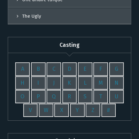
The Ugly
Casting
A
B
C
D
E
F
G
H
I
J
K
L
M
N
O
P
Q
R
S
T
U
V
W
X
Y
Z
#