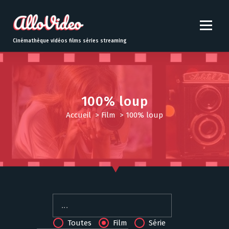
S
k
i
p
Cinémathèque vidéos films séries streaming
t
o
c
o
n
100% loup
t
Accueil
>
Film
>
100% loup
e
n
t
Toutes
Film
Série