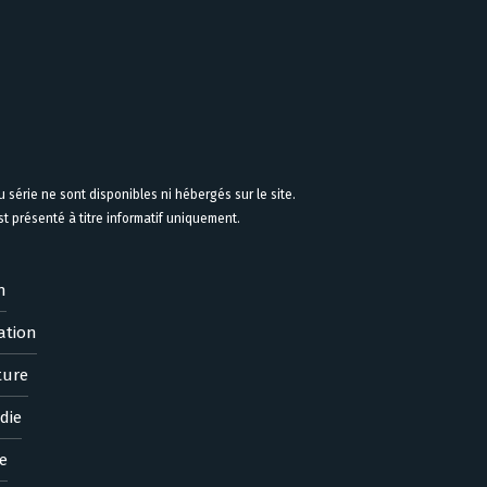
 série ne sont disponibles ni hébergés sur le site.
 présenté à titre informatif uniquement.
n
ation
ture
die
e