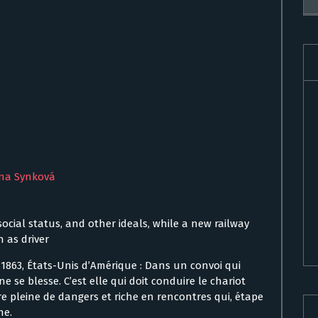
na Synková
social status, and other ideals, while a new railway
n as driver
s1863, États-Unis d’Amérique : Dans un convoi qui
e se blesse. C’est elle qui doit conduire le chariot
re pleine de dangers et riche en rencontres qui, étape
ne.