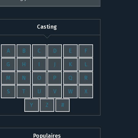
Casting
A
B
C
D
E
F
G
H
I
J
K
L
M
N
O
P
Q
R
S
T
U
V
W
X
Y
Z
#
Populaires