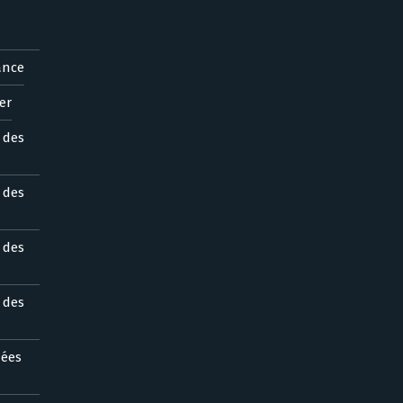
ance
er
s des
s des
s des
s des
nées