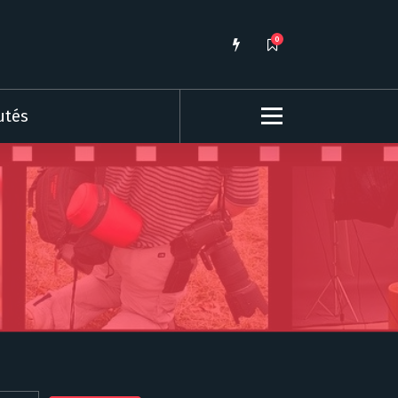
0
utés