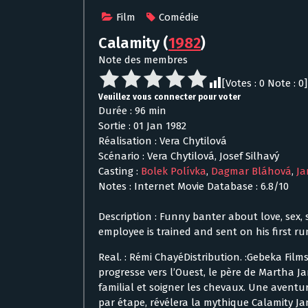
Film
Comédie
Calamity
(
1982
)
Note des membres
[Votes :
0
Note :
0
]
Veuillez vous connecter pour voter
Durée : 96 min
Sortie : 01 Jan 1982
Réalisation : Vera Chytilová
Scénario : Vera Chytilová, Josef Silhavý
Casting :
Bolek Polívka
,
Dagmar Bláhová
,
Ja
Notes : Internet Movie Database : 6.8/10
Description : Funny banter about love, sex, 
employee is trained and sent on his first ru
Real. : Rémi ChayéDistribution. :Gebeka Film
progresse vers l’Ouest, le père de Martha Jan
familial et soigner les chevaux. Une aventu
par étape, révélera la mythique Calamity Ja