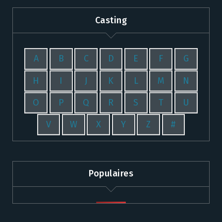
Casting
A
B
C
D
E
F
G
H
I
J
K
L
M
N
O
P
Q
R
S
T
U
V
W
X
Y
Z
#
Populaires