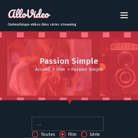
S
k
i
p
Cinémathèque vidéos films séries streaming
t
o
c
o
n
Passion Simple
t
Accueil
>
Film
>
Passion Simple
e
n
t
Toutes
Film
Série