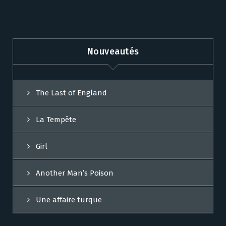
Nouveautés
The Last of England
La Tempête
Girl
Another Man’s Poison
Une affaire turque