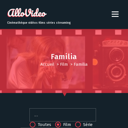
S
k
i
p
Cinémathèque vidéos films séries streaming
t
o
c
o
n
Familia
t
Accueil
>
Film
>
Familia
e
n
t
Toutes
Film
Série