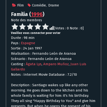
Film
Comédie
,
Drame
Familia
(
1996
)
Note des membres
[Votes :
0
Note :
0
]
Veuillez vous connecter pour voter
Durée : 98 min
Pays :
Espagne
Sortie : 24 Jan 1997
Réalisation : Fernando León de Aranoa
Scénario : Fernando León de Aranoa
Casting :
Ágata Lys
,
Amparo Muñoz
,
Juan Luis
Galiardo
Notes : Internet Movie Database : 7.2/10
Description : Santiago wakes up like any other
morning. He goes down to the kitchen and his
whole family is waiting for him: it's his birthday.
They all sing "Happy Birthday to You" and give him
presents. But when he opens the present of his