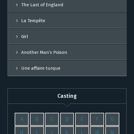
The Last of England
La Tempête
Girl
Another Man’s Poison
Une affaire turque
Casting
A
B
C
D
E
F
G
H
I
J
K
L
M
N