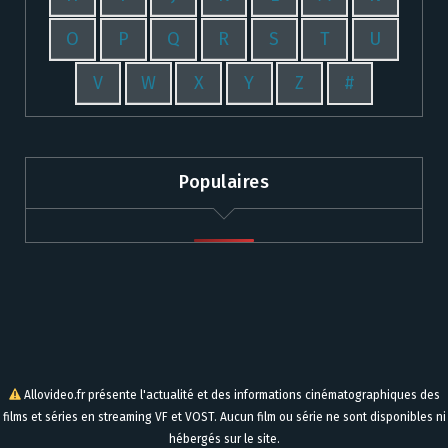
O
P
Q
R
S
T
U
V
W
X
Y
Z
#
Populaires
Allovideo.fr présente l'actualité et des informations cinématographiques des
films et séries en streaming VF et VOST. Aucun film ou série ne sont disponibles ni
hébergés sur le site.