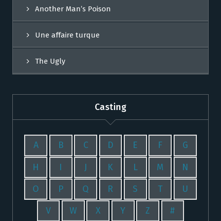
Another Man’s Poison
Une affaire turque
The Ugly
Casting
A
B
C
D
E
F
G
H
I
J
K
L
M
N
O
P
Q
R
S
T
U
V
W
X
Y
Z
#