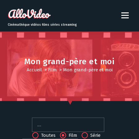
S
k
i
p
Cinémathèque vidéos films séries streaming
t
o
c
o
n
Mon grand-père et moi
t
Accueil
>
Film
>
Mon grand-père et moi
e
n
t
Toutes
Film
Série