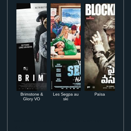
Brimstone &
Les Segpa au
Païsa
Glory VO
ski
Regarder Mon grand-père et moi film complet en streaming gratuit HD en
ligne