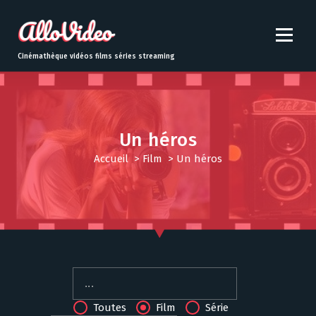
S
k
i
p
Cinémathèque vidéos films séries streaming
t
o
c
o
n
Un héros
t
Accueil
>
Film
>
Un héros
e
n
t
Toutes
Film
Série