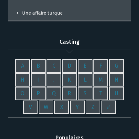
Une affaire turque
Casting
A
B
C
D
E
F
G
H
I
J
K
L
M
N
O
P
Q
R
S
T
U
V
W
X
Y
Z
#
Populaires