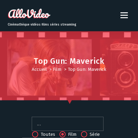
S
k
i
p
Cinémathèque vidéos films séries streaming
t
o
c
o
n
Top Gun: Maverick
t
Accueil
>
Film
>
Top Gun: Maverick
e
n
t
Toutes
Film
Série