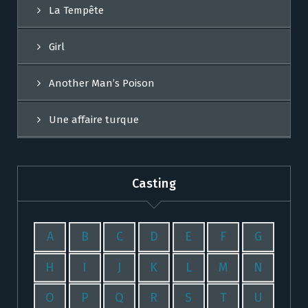
La Tempête
Girl
Another Man’s Poison
Une affaire turque
Casting
A
B
C
D
E
F
G
H
I
J
K
L
M
N
O
P
Q
R
S
T
U