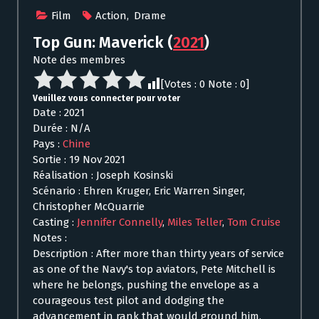
Film
Action
,
Drame
Top Gun: Maverick
(
2021
)
Note des membres
[Votes :
0
Note :
0
]
Veuillez vous connecter pour voter
Date : 2021
Durée : N/A
Pays :
Chine
Sortie : 19 Nov 2021
Réalisation : Joseph Kosinski
Scénario : Ehren Kruger, Eric Warren Singer,
Christopher McQuarrie
Casting :
Jennifer Connelly
,
Miles Teller
,
Tom Cruise
Notes :
Description : After more than thirty years of service
as one of the Navy's top aviators, Pete Mitchell is
where he belongs, pushing the envelope as a
courageous test pilot and dodging the
advancement in rank that would ground him.