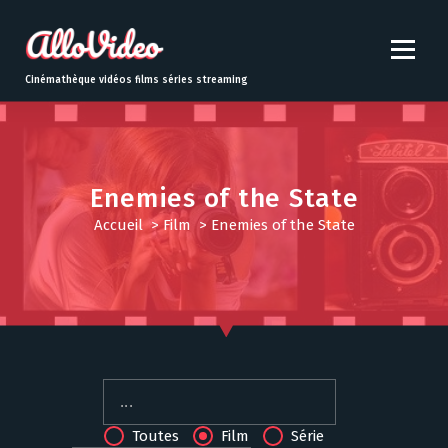
S
k
i
p
Cinémathèque vidéos films séries streaming
t
o
c
o
n
Enemies of the State
t
Accueil
>
Film
>
Enemies of the State
e
n
t
Toutes
Film
Série