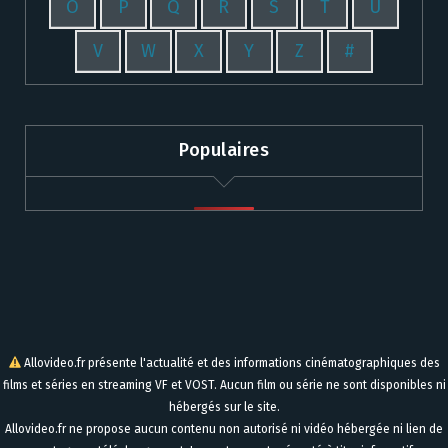
O
P
Q
R
S
T
U
V
W
X
Y
Z
#
Populaires
Allovideo.fr présente l'actualité et des informations cinématographiques des
films et séries en streaming VF et VOST. Aucun film ou série ne sont disponibles ni
hébergés sur le site.
Allovideo.fr ne propose aucun contenu non autorisé ni vidéo hébergée ni lien de