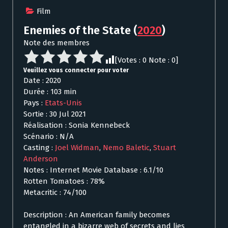
Film
Enemies of the State
(
2020
)
Note des membres
[Votes :
0
Note :
0
]
Veuillez vous connecter pour voter
Date : 2020
Durée : 103 min
Pays :
Etats-Unis
Sortie : 30 Jul 2021
Réalisation : Sonia Kennebeck
Scénario : N/A
Casting :
Joel Widman
,
Nemo Baletic
,
Stuart
Anderson
Notes : Internet Movie Database : 6.1/10
Rotten Tomatoes : 78%
Metacritic : 74/100
Description : An American family becomes
entangled in a bizarre web of secrets and lies