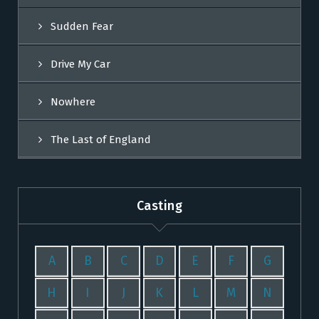
Sudden Fear
Drive My Car
Nowhere
The Last of England
Casting
A
B
C
D
E
F
G
H
I
J
K
L
M
N