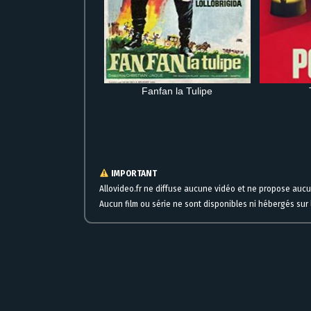
Fanfan la Tulipe
Regarder Cigarettes et chocolat chaud en streaming HD complet
IMPORTANT
Allovideo.fr ne diffuse aucune vidéo et ne propose auc
Aucun film ou série ne sont disponibles ni hébergés sur l