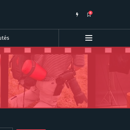
0
utés