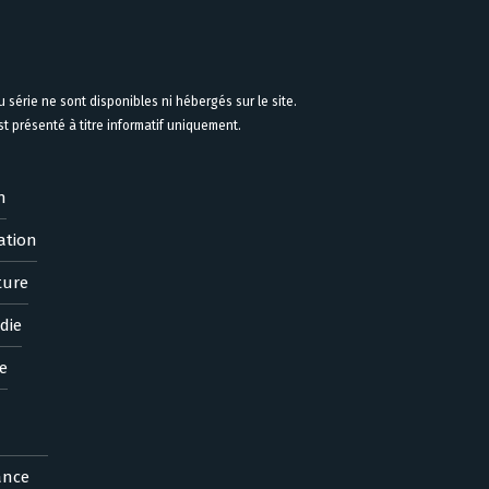
 série ne sont disponibles ni hébergés sur le site.
 présenté à titre informatif uniquement.
n
ation
ture
die
e
ance