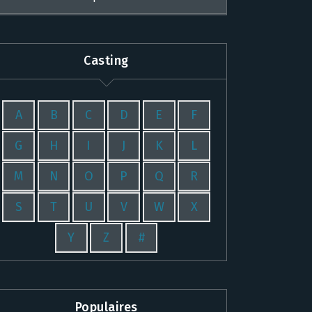
Casting
A
B
C
D
E
F
G
H
I
J
K
L
M
N
O
P
Q
R
S
T
U
V
W
X
Y
Z
#
Populaires