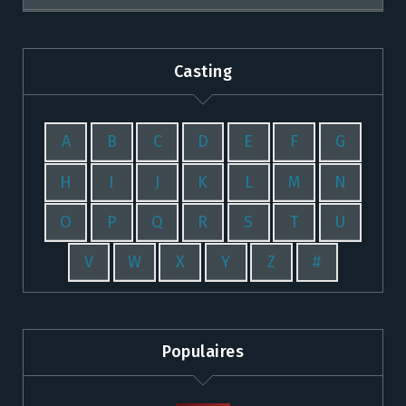
Casting
A
B
C
D
E
F
G
H
I
J
K
L
M
N
O
P
Q
R
S
T
U
V
W
X
Y
Z
#
Populaires