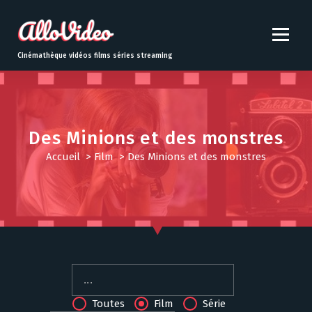
S
k
i
p
Cinémathèque vidéos films séries streaming
t
o
c
o
n
Des Minions et des monstres
t
Accueil
>
Film
>
Des Minions et des monstres
e
n
t
Toutes
Film
Série