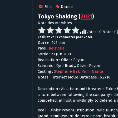
Film
Drame
Tokyo Shaking
(
2021
)
Note des membres
[Votes :
0
Note :
0
]
Veuillez vous connecter pour voter
Durée : 101 min
Pays :
Belgique
Sortie : 23 Jun 2021
Réalisation : Olivier Peyon
Scénario : Cyril Brody, Olivier Peyon
Casting :
Stéphane Bak
,
Yumi Narita
Notes : Internet Movie Database : 6.2/10
Description : As a tsunami threatens Fuku
is torn between following the company's dir
compelled, almost unwillingly, to defend a 
Real. : Olivier PeyonDistribution. :Wild Bunc
grand tremblement de terre de son histoire