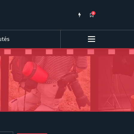
0
utés