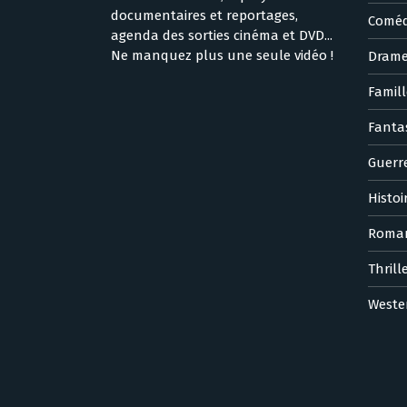
documentaires et reportages,
Coméd
agenda des sorties cinéma et DVD...
Ne manquez plus une seule vidéo !
Dram
Famill
Fanta
Guerr
Histoi
Roma
Thrill
Weste