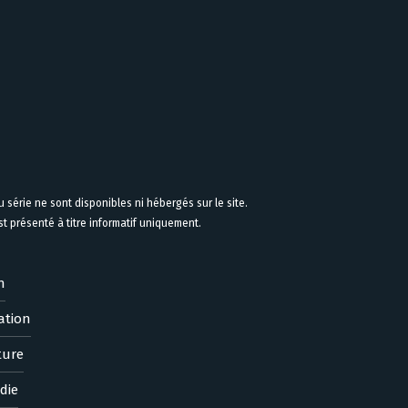
 série ne sont disponibles ni hébergés sur le site.
 présenté à titre informatif uniquement.
n
ation
ture
die