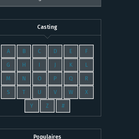
Casting
A
B
C
D
E
F
G
H
I
J
K
L
M
N
O
P
Q
R
S
T
U
V
W
X
Y
Z
#
Populaires