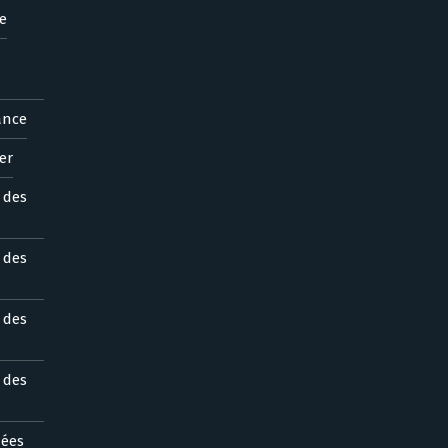
e
ance
er
s des
s des
s des
s des
nées