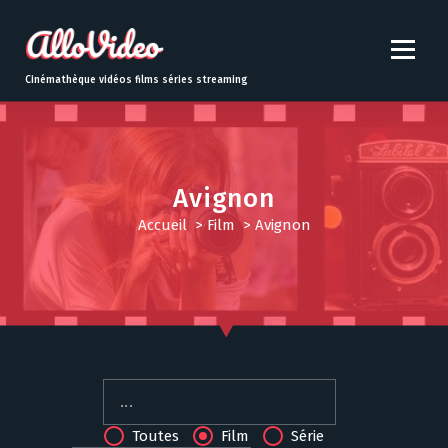
S
k
i
p
Cinémathèque vidéos films séries streaming
t
o
c
o
n
Avignon
t
Accueil
>
Film
>
Avignon
e
n
t
Toutes
Film
Série