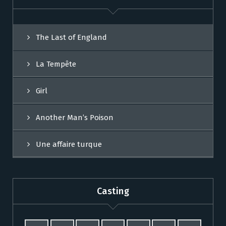
The Last of England
La Tempête
Girl
Another Man’s Poison
Une affaire turque
Casting