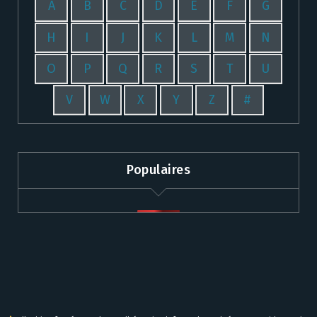
A
B
C
D
E
F
G
H
I
J
K
L
M
N
O
P
Q
R
S
T
U
V
W
X
Y
Z
#
Populaires