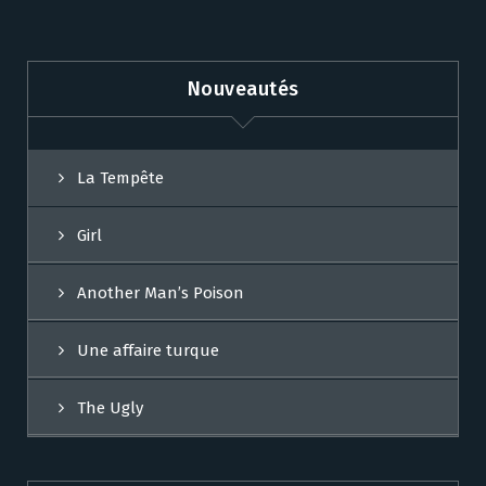
Nouveautés
La Tempête
Girl
Another Man’s Poison
Une affaire turque
The Ugly