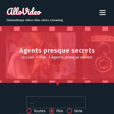
S
k
i
p
Cinémathèque vidéos films séries streaming
t
o
c
o
n
Agents presque secrets
t
Accueil
>
Film
>
Agents presque secrets
e
n
t
Toutes
Film
Série