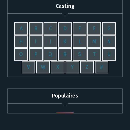
Casting
A
B
C
D
E
F
G
H
I
J
K
L
M
N
O
P
Q
R
S
T
U
V
W
X
Y
Z
#
Populaires