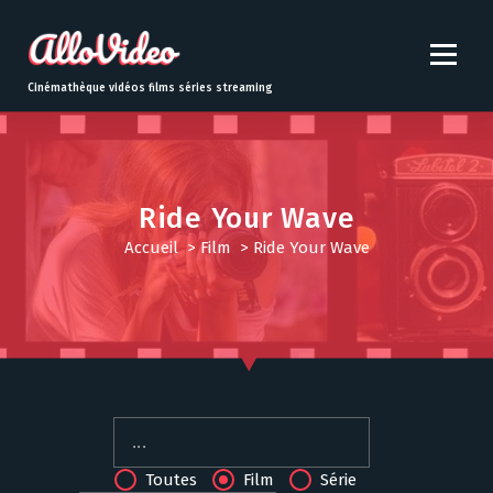
S
k
i
p
Cinémathèque vidéos films séries streaming
t
o
c
o
n
Ride Your Wave
t
Accueil
>
Film
>
Ride Your Wave
e
n
t
Toutes
Film
Série