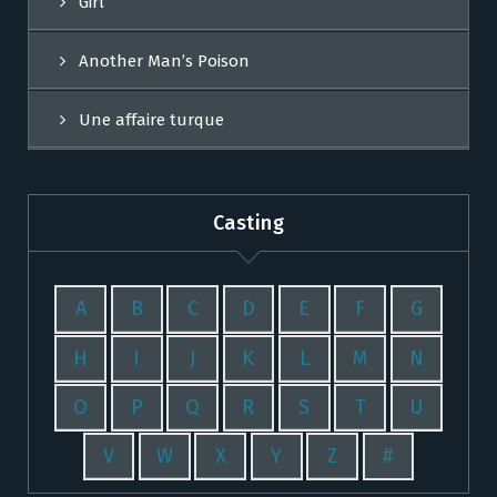
Girl
Another Man’s Poison
Une affaire turque
Casting
A
B
C
D
E
F
G
H
I
J
K
L
M
N
O
P
Q
R
S
T
U
V
W
X
Y
Z
#