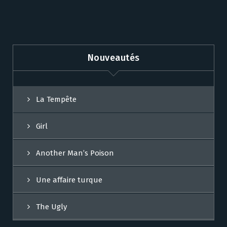
Nouveautés
La Tempête
Girl
Another Man’s Poison
Une affaire turque
The Ugly