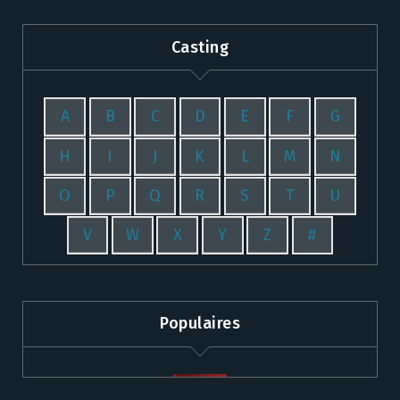
Casting
A
B
C
D
E
F
G
H
I
J
K
L
M
N
O
P
Q
R
S
T
U
V
W
X
Y
Z
#
Populaires