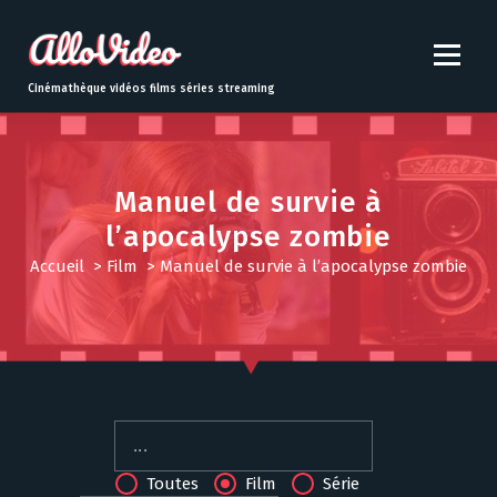
S
k
i
p
Cinémathèque vidéos films séries streaming
t
o
c
o
Manuel de survie à
n
l’apocalypse zombie
t
e
Accueil
>
Film
>
Manuel de survie à l’apocalypse zombie
n
t
Toutes
Film
Série