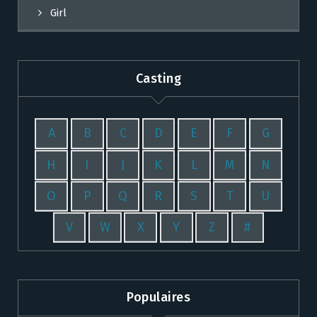
Girl
Casting
A
B
C
D
E
F
G
H
I
J
K
L
M
N
O
P
Q
R
S
T
U
V
W
X
Y
Z
#
Populaires