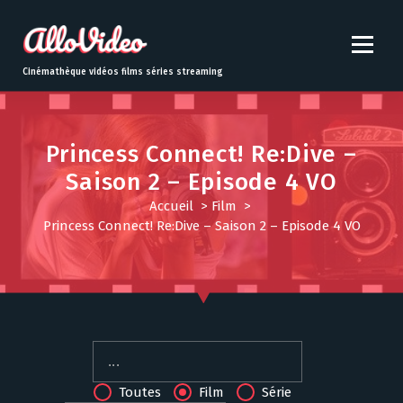
S
k
i
p
Cinémathèque vidéos films séries streaming
t
o
c
o
Princess Connect! Re:Dive –
n
Saison 2 – Episode 4 VO
t
Accueil
>
Film
>
e
Princess Connect! Re:Dive – Saison 2 – Episode 4 VO
n
t
Toutes
Film
Série