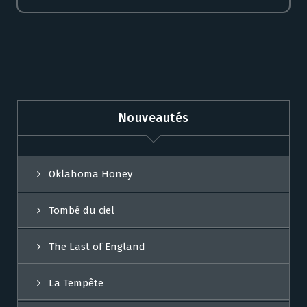
Nouveautés
Oklahoma Honey
Tombé du ciel
The Last of England
La Tempête