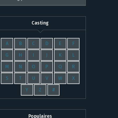
Casting
A
B
C
D
E
F
G
H
I
J
K
L
M
N
O
P
Q
R
S
T
U
V
W
X
Y
Z
#
Populaires