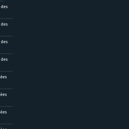
s des
s des
s des
s des
nées
nées
nées