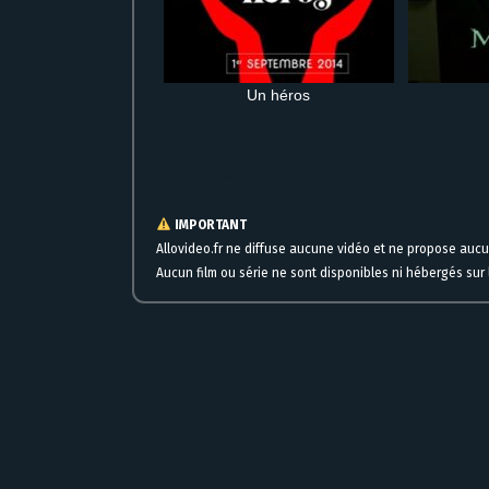
Un héros
Où regarder Ma part de Gaulois en streaming complet gratuit HD
IMPORTANT
Allovideo.fr ne diffuse aucune vidéo et ne propose auc
Aucun film ou série ne sont disponibles ni hébergés sur l