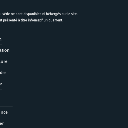
 série ne sont disponibles ni hébergés sur le site.
 présenté à titre informatif uniquement.
n
ation
ture
die
e
ance
er