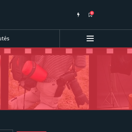
0
utés