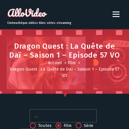
S
k
i
p
Cinémathèque vidéos films séries streaming
t
o
c
Dragon Quest : La Quête de
o
Daï – Saison 1 – Episode 57 VO
n
t
Accueil
>
Film
>
e
Dragon Quest : La Quête de Daï – Saison 1 – Episode 57
n
VO
t
Toutes
Film
Série