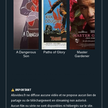
A Dangerous
Paths of Glory
Master
Son
Gardener
Où regarder Dragon Quest : La Quête de Daï – Saison 1 – Episode 57 VO en
streaming complet gratuit HD en ligne
IMPORTANT
Allovideo.fr ne diffuse aucune vidéo et ne propose aucun lien de
partage ou de téléchargement en streaming non autorisé.
Aucun film ou série ne sont disponibles ni hébergés sur le site.