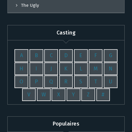
The Ugly
Casting
A
B
C
D
E
F
G
H
I
J
K
L
M
N
O
P
Q
R
S
T
U
V
W
X
Y
Z
#
Populaires