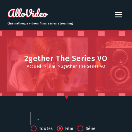
S
k
i
p
Cinémathèque vidéos films séries streaming
t
o
c
o
n
2gether The Series VO
t
Accueil
>
Film
>
2gether The Series VO
e
n
t
Toutes
Film
Série