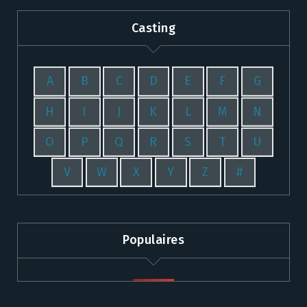
Casting
A
B
C
D
E
F
G
H
I
J
K
L
M
N
O
P
Q
R
S
T
U
V
W
X
Y
Z
#
Populaires