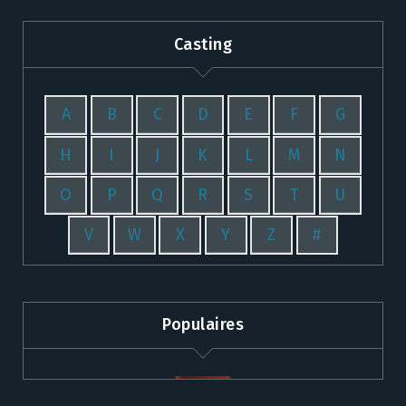
Casting
A
B
C
D
E
F
G
H
I
J
K
L
M
N
O
P
Q
R
S
T
U
V
W
X
Y
Z
#
Populaires