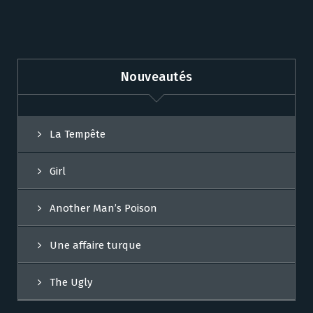
Nouveautés
La Tempête
Girl
Another Man’s Poison
Une affaire turque
The Ugly