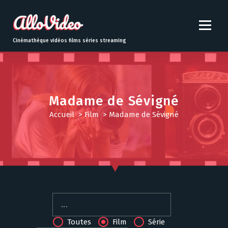
S
k
i
p
Cinémathèque vidéos films séries streaming
t
o
c
o
n
Madame de Sévigné
t
Accueil
>
Film
>
Madame de Sévigné
e
n
t
Toutes
Film
Série