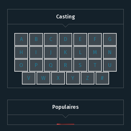
Casting
A
B
C
D
E
F
G
H
I
J
K
L
M
N
O
P
Q
R
S
T
U
V
W
X
Y
Z
#
Populaires