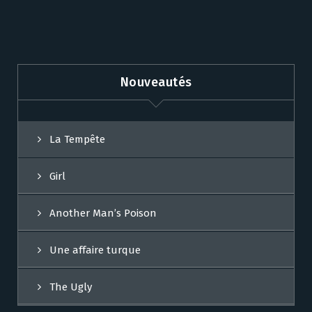
Nouveautés
La Tempête
Girl
Another Man’s Poison
Une affaire turque
The Ugly