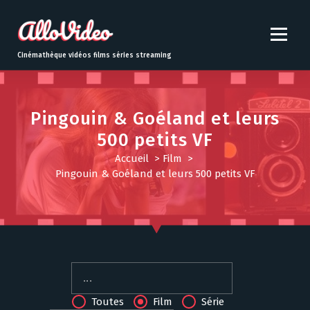
S
k
i
p
Cinémathèque vidéos films séries streaming
t
o
c
o
Pingouin & Goéland et leurs
n
500 petits VF
t
Accueil
>
Film
>
e
Pingouin & Goéland et leurs 500 petits VF
n
t
Toutes
Film
Série